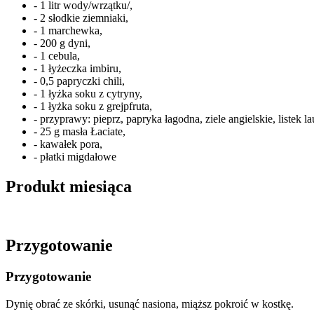
- 1 litr wody/wrzątku/,
- 2 słodkie ziemniaki,
- 1 marchewka,
- 200 g dyni,
- 1 cebula,
- 1 łyżeczka imbiru,
- 0,5 papryczki chili,
- 1 łyżka soku z cytryny,
- 1 łyżka soku z grejpfruta,
- przyprawy: pieprz, papryka łagodna, ziele angielskie, listek l
- 25 g masła Łaciate,
- kawałek pora,
- płatki migdałowe
Produkt miesiąca
Przygotowanie
Przygotowanie
Dynię obrać ze skórki, usunąć nasiona, miąższ pokroić w kostkę.