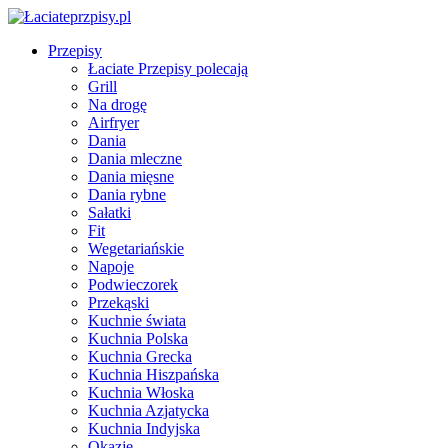
Przepisy
Łaciate Przepisy polecają
Grill
Na drogę
Airfryer
Dania
Dania mleczne
Dania mięsne
Dania rybne
Sałatki
Fit
Wegetariańskie
Napoje
Podwieczorek
Przekąski
Kuchnie świata
Kuchnia Polska
Kuchnia Grecka
Kuchnia Hiszpańska
Kuchnia Włoska
Kuchnia Azjatycka
Kuchnia Indyjska
Okazje