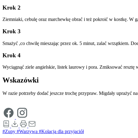
Krok 2
Ziemniaki, cebulę oraz marchewkę obrać i też pokroić w kostkę. W ga
Krok 3
Smażyć ,co chwilę mieszając przez ok. 5 minut, zalać wrzątkiem. D
Krok 4
Wyciągnąć ziele angielskie, listek laurowy i pora. Zmiksować resztę 
Wskazówki
W razie potrzeby dodać jeszcze trochę przypraw. Migdały uprażyć na 
#Zupy
#Warzywa
#Kolacja dla przyjaciół