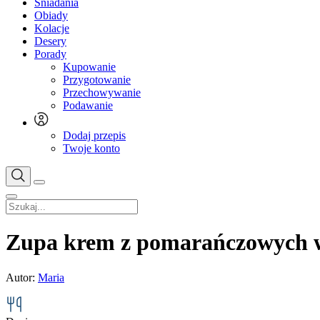
Śniadania
Obiady
Kolacje
Desery
Porady
Kupowanie
Przygotowanie
Przechowywanie
Podawanie
Dodaj przepis
Twoje konto
Zupa krem z pomarańczowych 
Autor:
Maria