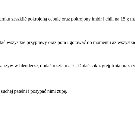
rnku zeszklić pokrojoną cebulę oraz pokrojony imbir i chili na 15 g m
odać wszystkie przyprawy oraz pora i gotować do momentu aż wszystki
warzyw w blenderze, dodać resztą masła. Dolać sok z grejpfruta oraz c
suchej patelni i posypać nimi zupę.