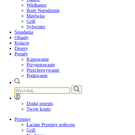
Wielkanoc
Boże Narodzenie
Majówka
Grill
Sylwester
Śniadania
Obiady
Kolacje
Desery
Porady
Kupowanie
Przygotowanie
Przechowywanie
Podawanie
Dodaj przepis
Twoje konto
Przepisy
Łaciate Przepisy polecają
Grill