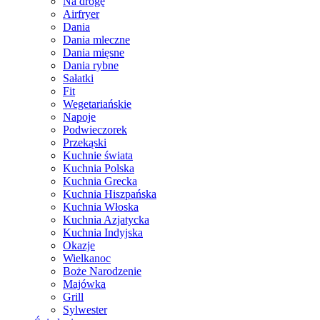
Na drogę
Airfryer
Dania
Dania mleczne
Dania mięsne
Dania rybne
Sałatki
Fit
Wegetariańskie
Napoje
Podwieczorek
Przekąski
Kuchnie świata
Kuchnia Polska
Kuchnia Grecka
Kuchnia Hiszpańska
Kuchnia Włoska
Kuchnia Azjatycka
Kuchnia Indyjska
Okazje
Wielkanoc
Boże Narodzenie
Majówka
Grill
Sylwester