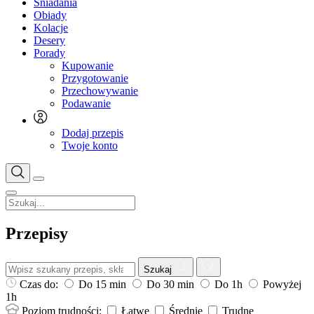
Śniadania
Obiady
Kolacje
Desery
Porady
Kupowanie
Przygotowanie
Przechowywanie
Podawanie
Dodaj przepis
Twoje konto
Przepisy
Szukaj
Czas do:
Do 15 min
Do 30 min
Do 1h
Powyżej
1h
Poziom trudności:
Łatwe
Średnie
Trudne