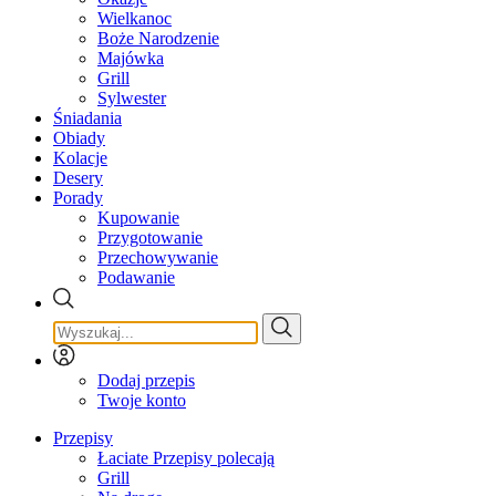
Wielkanoc
Boże Narodzenie
Majówka
Grill
Sylwester
Śniadania
Obiady
Kolacje
Desery
Porady
Kupowanie
Przygotowanie
Przechowywanie
Podawanie
Dodaj przepis
Twoje konto
Przepisy
Łaciate Przepisy polecają
Grill