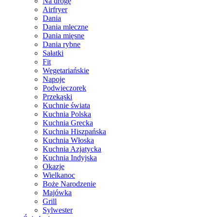
Na drogę
Airfryer
Dania
Dania mleczne
Dania mięsne
Dania rybne
Sałatki
Fit
Wegetariańskie
Napoje
Podwieczorek
Przekąski
Kuchnie świata
Kuchnia Polska
Kuchnia Grecka
Kuchnia Hiszpańska
Kuchnia Włoska
Kuchnia Azjatycka
Kuchnia Indyjska
Okazje
Wielkanoc
Boże Narodzenie
Majówka
Grill
Sylwester