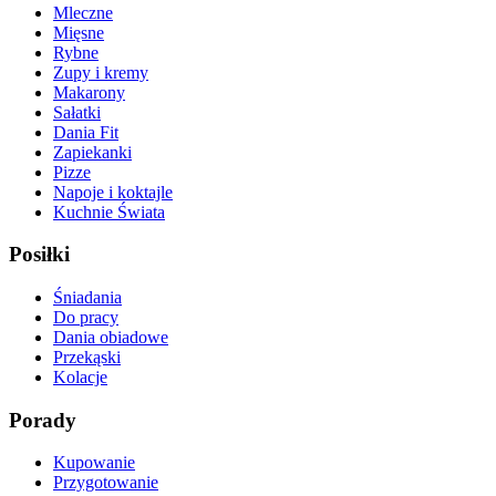
Mleczne
Mięsne
Rybne
Zupy i kremy
Makarony
Sałatki
Dania Fit
Zapiekanki
Pizze
Napoje i koktajle
Kuchnie Świata
Posiłki
Śniadania
Do pracy
Dania obiadowe
Przekąski
Kolacje
Porady
Kupowanie
Przygotowanie