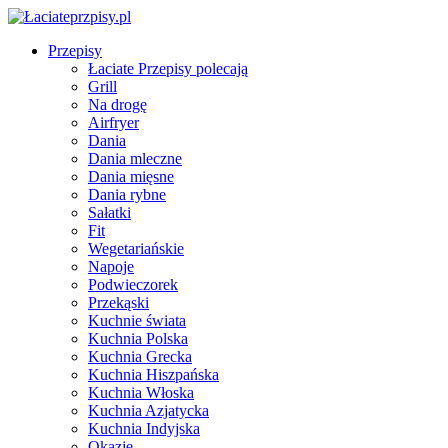
Przepisy
Łaciate Przepisy polecają
Grill
Na drogę
Airfryer
Dania
Dania mleczne
Dania mięsne
Dania rybne
Sałatki
Fit
Wegetariańskie
Napoje
Podwieczorek
Przekąski
Kuchnie świata
Kuchnia Polska
Kuchnia Grecka
Kuchnia Hiszpańska
Kuchnia Włoska
Kuchnia Azjatycka
Kuchnia Indyjska
Okazje