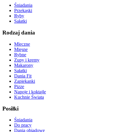
Śniadania
Przekąski
Ryby
Sałatki
Rodzaj dania
Mleczne
Mięsne
Rybne
Zupy i kremy
Makarony
Sałatki
Dania Fit
Zapiekanki
Pizze
Napoje i koktajle
Kuchnie Świata
Posiłki
Śniadania
Do pracy
Dania obiadowe