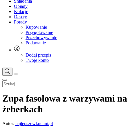
Śniadania
Obiady
Kolacje
Desery
Porady
Kupowanie
Przygotowanie
Przechowywanie
Podawanie
Dodaj przepis
Twoje konto
Zupa fasolowa z warzywami na
żeberkach
Autor:
najlepszewkuchni.pl