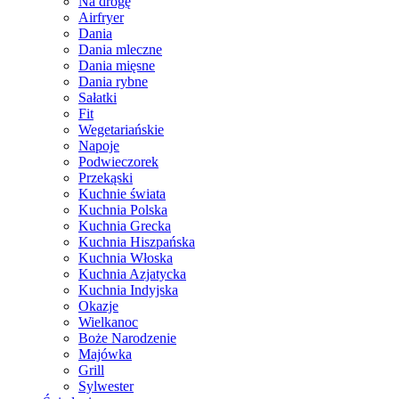
Na drogę
Airfryer
Dania
Dania mleczne
Dania mięsne
Dania rybne
Sałatki
Fit
Wegetariańskie
Napoje
Podwieczorek
Przekąski
Kuchnie świata
Kuchnia Polska
Kuchnia Grecka
Kuchnia Hiszpańska
Kuchnia Włoska
Kuchnia Azjatycka
Kuchnia Indyjska
Okazje
Wielkanoc
Boże Narodzenie
Majówka
Grill
Sylwester