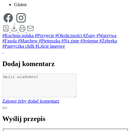
Gluten
#Kuchnia polska
#Przyjęcie
#Okoliczności
#Zupy
#Warzywa
#Fasola
#Marchew
#Pietruszka
#Na zimę
#Jesienne
#Żeberka
#Papryczka chilli
#Liście laurowe
Dodaj komentarz
Zaloguj żeby dodać komentarz
Wyślij przepis