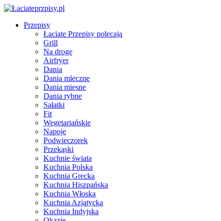
Przepisy
Łaciate Przepisy polecają
Grill
Na drogę
Airfryer
Dania
Dania mleczne
Dania mięsne
Dania rybne
Sałatki
Fit
Wegetariańskie
Napoje
Podwieczorek
Przekąski
Kuchnie świata
Kuchnia Polska
Kuchnia Grecka
Kuchnia Hiszpańska
Kuchnia Włoska
Kuchnia Azjatycka
Kuchnia Indyjska
Okazje