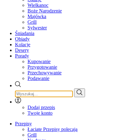
Wielkanoc
Boże Narodzenie
Majówka
Grill
Sylwester
Śniadania
Obiady
Kolacje
Desery
Porady
Kupowanie
Przygotowanie
Przechowywanie
Podawanie
Dodaj przepis
Twoje konto
Przepisy
Łaciate Przepisy polecają
Grill