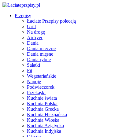
Przepisy
Łaciate Przepisy polecają
Grill
Na drogę
Airfryer
Dania
Dania mleczne
Dania mięsne
Dania rybne
Sałatki
Fit
Wegetariańskie
Napoje
Podwieczorek
Przekąski
Kuchnie świata
Kuchnia Polska
Kuchnia Grecka
Kuchnia Hiszpańska
Kuchnia Włoska
Kuchnia Azjatycka
Kuchnia Indyjska
Okazje