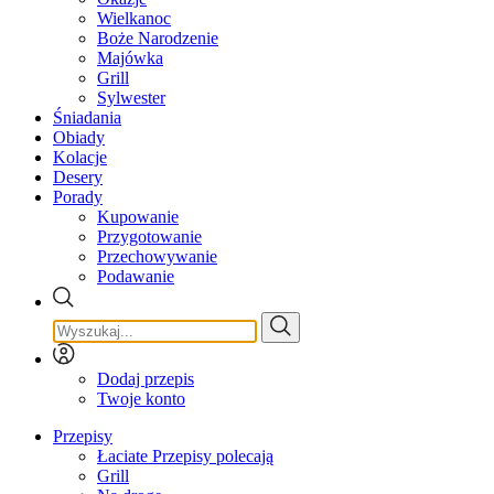
Wielkanoc
Boże Narodzenie
Majówka
Grill
Sylwester
Śniadania
Obiady
Kolacje
Desery
Porady
Kupowanie
Przygotowanie
Przechowywanie
Podawanie
Dodaj przepis
Twoje konto
Przepisy
Łaciate Przepisy polecają
Grill