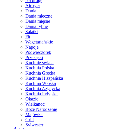
Na drogę
Airfryer
Dania
Dania mleczne
Dania mięsne
Dania rybne
Sałatki
Fit
Wegetariańskie
Napoje
Podwieczorek
Przekąski
Kuchnie świata
Kuchnia Polska
Kuchnia Grecka
Kuchnia Hiszpańska
Kuchnia Włoska
Kuchnia Azjatycka
Kuchnia Indyjska
Okazje
Wielkanoc
Boże Narodzenie
Majówka
Grill
Sylwester