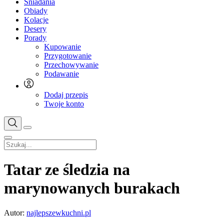
Śniadania
Obiady
Kolacje
Desery
Porady
Kupowanie
Przygotowanie
Przechowywanie
Podawanie
Dodaj przepis
Twoje konto
Tatar ze śledzia na
marynowanych burakach
Autor:
najlepszewkuchni.pl