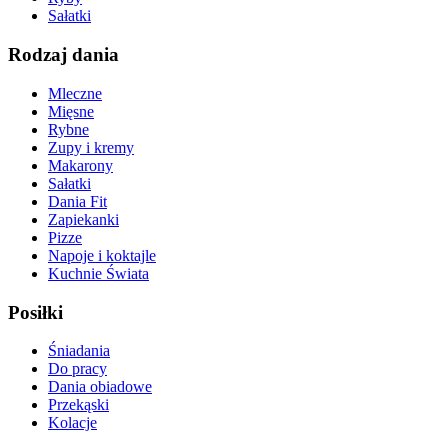
Sałatki
Rodzaj dania
Mleczne
Mięsne
Rybne
Zupy i kremy
Makarony
Sałatki
Dania Fit
Zapiekanki
Pizze
Napoje i koktajle
Kuchnie Świata
Posiłki
Śniadania
Do pracy
Dania obiadowe
Przekąski
Kolacje