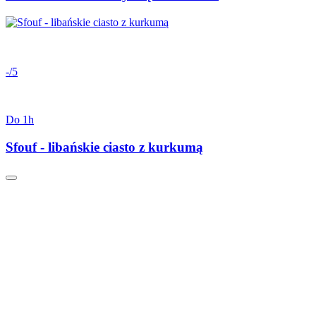
-/5
Do 1h
Sfouf - libańskie ciasto z kurkumą