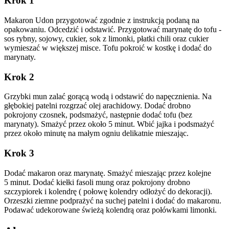
Krok 1
Makaron Udon przygotować zgodnie z instrukcją podaną na
opakowaniu. Odcedzić i odstawić. Przygotować marynatę do tofu -
sos rybny, sojowy, cukier, sok z limonki, płatki chili oraz cukier
wymieszać w większej misce. Tofu pokroić w kostkę i dodać do
marynaty.
Krok 2
Grzybki mun zalać gorącą wodą i odstawić do napęcznienia. Na
głębokiej patelni rozgrzać olej arachidowy. Dodać drobno
pokrojony czosnek, podsmażyć, następnie dodać tofu (bez
marynaty). Smażyć przez około 5 minut. Wbić jajka i podsmażyć
przez około minutę na małym ogniu delikatnie mieszając.
Krok 3
Dodać makaron oraz marynatę. Smażyć mieszając przez kolejne
5 minut. Dodać kiełki fasoli mung oraz pokrojony drobno
szczypiorek i kolendrę ( połowę kolendry odłożyć do dekoracji).
Orzeszki ziemne podprażyć na suchej patelni i dodać do makaronu.
Podawać udekorowane świeżą kolendrą oraz połówkami limonki.