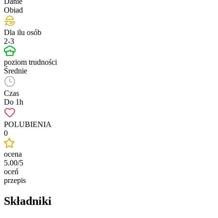
Danie
Obiad
Dla ilu osób
2-3
poziom trudności
Średnie
Czas
Do 1h
POLUBIENIA
0
ocena
5.00/5
oceń
przepis
Składniki