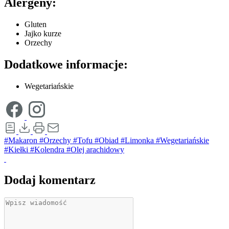
Alergeny:
Gluten
Jajko kurze
Orzechy
Dodatkowe informacje:
Wegetariańskie
#Makaron
#Orzechy
#Tofu
#Obiad
#Limonka
#Wegetariańskie
#Kiełki
#Kolendra
#Olej arachidowy
Dodaj komentarz