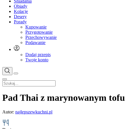
Śniadania
Obiady
Kolacje
Desery
Porady
Kupowanie
Przygotowanie
Przechowywanie
Podawanie
Dodaj przepis
Twoje konto
Pad Thai z marynowanym tofu
Autor:
najlepszewkuchni.pl