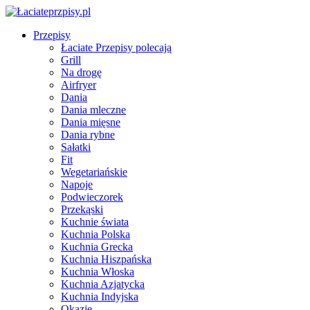
Przepisy
Łaciate Przepisy polecają
Grill
Na drogę
Airfryer
Dania
Dania mleczne
Dania mięsne
Dania rybne
Sałatki
Fit
Wegetariańskie
Napoje
Podwieczorek
Przekąski
Kuchnie świata
Kuchnia Polska
Kuchnia Grecka
Kuchnia Hiszpańska
Kuchnia Włoska
Kuchnia Azjatycka
Kuchnia Indyjska
Okazje