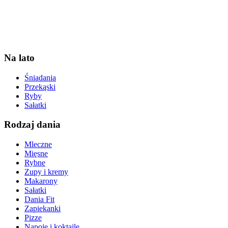
Na lato
Śniadania
Przekąski
Ryby
Sałatki
Rodzaj dania
Mleczne
Mięsne
Rybne
Zupy i kremy
Makarony
Sałatki
Dania Fit
Zapiekanki
Pizze
Napoje i koktajle