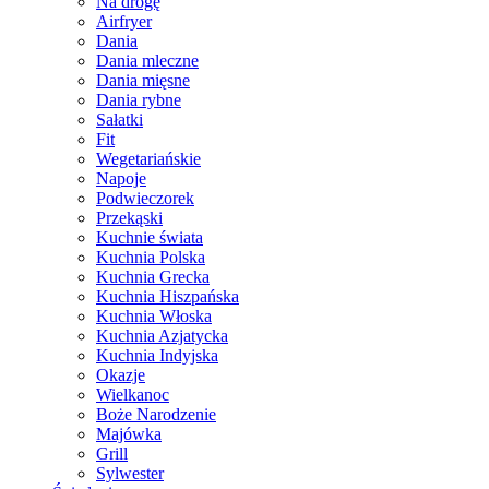
Na drogę
Airfryer
Dania
Dania mleczne
Dania mięsne
Dania rybne
Sałatki
Fit
Wegetariańskie
Napoje
Podwieczorek
Przekąski
Kuchnie świata
Kuchnia Polska
Kuchnia Grecka
Kuchnia Hiszpańska
Kuchnia Włoska
Kuchnia Azjatycka
Kuchnia Indyjska
Okazje
Wielkanoc
Boże Narodzenie
Majówka
Grill
Sylwester