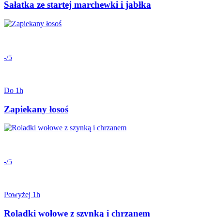
Sałatka ze startej marchewki i jabłka
-/5
Do 1h
Zapiekany łosoś
-/5
Powyżej 1h
Roladki wołowe z szynką i chrzanem