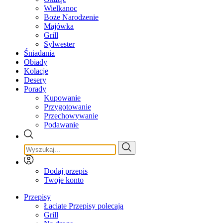
Wielkanoc
Boże Narodzenie
Majówka
Grill
Sylwester
Śniadania
Obiady
Kolacje
Desery
Porady
Kupowanie
Przygotowanie
Przechowywanie
Podawanie
Dodaj przepis
Twoje konto
Przepisy
Łaciate Przepisy polecają
Grill