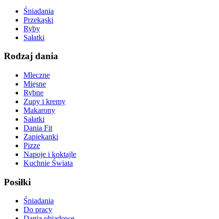
Śniadania
Przekąski
Ryby
Sałatki
Rodzaj dania
Mleczne
Mięsne
Rybne
Zupy i kremy
Makarony
Sałatki
Dania Fit
Zapiekanki
Pizze
Napoje i koktajle
Kuchnie Świata
Posiłki
Śniadania
Do pracy
Dania obiadowe