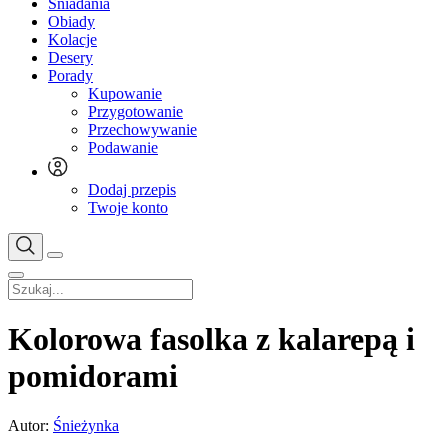
Śniadania
Obiady
Kolacje
Desery
Porady
Kupowanie
Przygotowanie
Przechowywanie
Podawanie
Dodaj przepis
Twoje konto
Kolorowa fasolka z kalarepą i
pomidorami
Autor:
Śnieżynka