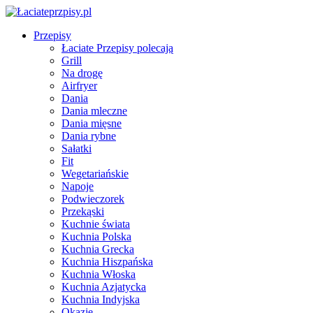
Przepisy
Łaciate Przepisy polecają
Grill
Na drogę
Airfryer
Dania
Dania mleczne
Dania mięsne
Dania rybne
Sałatki
Fit
Wegetariańskie
Napoje
Podwieczorek
Przekąski
Kuchnie świata
Kuchnia Polska
Kuchnia Grecka
Kuchnia Hiszpańska
Kuchnia Włoska
Kuchnia Azjatycka
Kuchnia Indyjska
Okazje