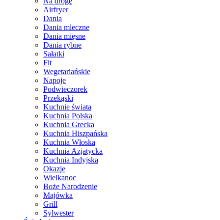
Na drogę
Airfryer
Dania
Dania mleczne
Dania mięsne
Dania rybne
Sałatki
Fit
Wegetariańskie
Napoje
Podwieczorek
Przekąski
Kuchnie świata
Kuchnia Polska
Kuchnia Grecka
Kuchnia Hiszpańska
Kuchnia Włoska
Kuchnia Azjatycka
Kuchnia Indyjska
Okazje
Wielkanoc
Boże Narodzenie
Majówka
Grill
Sylwester