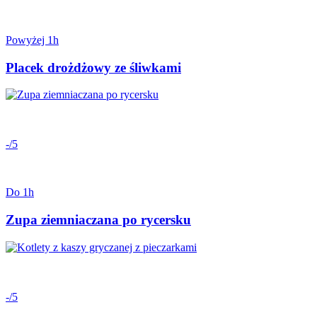
Powyżej 1h
Placek drożdżowy ze śliwkami
-/5
Do 1h
Zupa ziemniaczana po rycersku
-/5