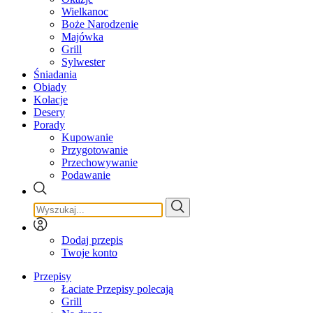
Wielkanoc
Boże Narodzenie
Majówka
Grill
Sylwester
Śniadania
Obiady
Kolacje
Desery
Porady
Kupowanie
Przygotowanie
Przechowywanie
Podawanie
Dodaj przepis
Twoje konto
Przepisy
Łaciate Przepisy polecają
Grill