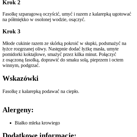
Krok 2
Fasolkę szparagową oczyścić, umyć i razem z kalarepką ugotować
na półmiękko w osolonej wodzie, osączyć.
Krok 3
Młode cukinie razem ze skórką pokroić w słupki, podsmażyć na
łyżce rozgrzanej oliwy. Następnie dodać łyżkę masła, umyte
pomidorki koktajlowe, smażyć przez kilka minut. Połączyć
z osączoną fasolką, doprawić do smaku solą, pieprzem i octem
winnym, podgrzać.
Wskazówki
Fasolkę z kalarepką podawać na ciepło.
Alergeny:
Białko mleka krowiego
Dodatkowe informacje: