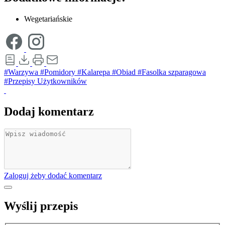
Wegetariańskie
#Warzywa
#Pomidory
#Kalarepa
#Obiad
#Fasolka szparagowa
#Przepisy Użytkowników
Dodaj komentarz
Zaloguj żeby dodać komentarz
Wyślij przepis