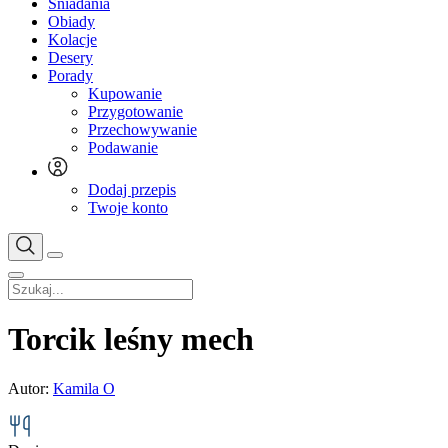
Śniadania
Obiady
Kolacje
Desery
Porady
Kupowanie
Przygotowanie
Przechowywanie
Podawanie
Dodaj przepis
Twoje konto
Torcik leśny mech
Autor:
Kamila O