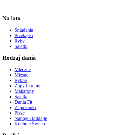
Na lato
Śniadania
Przekąski
Ryby
Sałatki
Rodzaj dania
Mleczne
Mięsne
Rybne
Zupy i kremy
Makarony
Sałatki
Dania Fit
Zapiekanki
Pizze
Napoje i koktajle
Kuchnie Świata