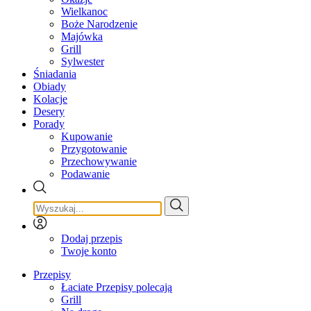
Wielkanoc
Boże Narodzenie
Majówka
Grill
Sylwester
Śniadania
Obiady
Kolacje
Desery
Porady
Kupowanie
Przygotowanie
Przechowywanie
Podawanie
Dodaj przepis
Twoje konto
Przepisy
Łaciate Przepisy polecają
Grill