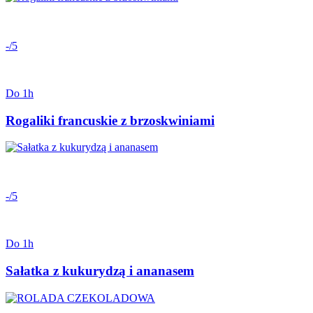
-/5
Do 1h
Rogaliki francuskie z brzoskwiniami
-/5
Do 1h
Sałatka z kukurydzą i ananasem