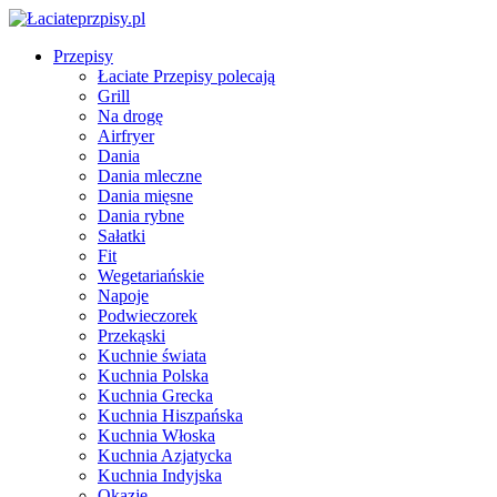
Przepisy
Łaciate Przepisy polecają
Grill
Na drogę
Airfryer
Dania
Dania mleczne
Dania mięsne
Dania rybne
Sałatki
Fit
Wegetariańskie
Napoje
Podwieczorek
Przekąski
Kuchnie świata
Kuchnia Polska
Kuchnia Grecka
Kuchnia Hiszpańska
Kuchnia Włoska
Kuchnia Azjatycka
Kuchnia Indyjska
Okazje