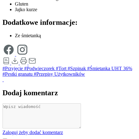
Gluten
Jajko kurze
Dodatkowe informacje:
Ze śmietanką
#Przyjęcie
#Podwieczorek
#Tort
#Szpinak
#Śmietanka UHT 36%
#Pestki granatu
#Przepisy Użytkowników
Dodaj komentarz
Zaloguj żeby dodać komentarz