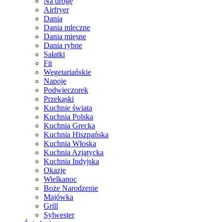
Na drogę
Airfryer
Dania
Dania mleczne
Dania mięsne
Dania rybne
Sałatki
Fit
Wegetariańskie
Napoje
Podwieczorek
Przekąski
Kuchnie świata
Kuchnia Polska
Kuchnia Grecka
Kuchnia Hiszpańska
Kuchnia Włoska
Kuchnia Azjatycka
Kuchnia Indyjska
Okazje
Wielkanoc
Boże Narodzenie
Majówka
Grill
Sylwester