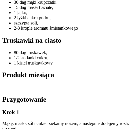
30 dag mąki krupczatki,
15 dag masła Łaciate,
1 jajko,
2 łyżki cukru pudru,
szczypta soli,
2-3 krople aromatu śmietankowego
Truskawki na ciasto
80 dag truskawek,
1/2 szklanki cukru,
1 kisiel truskawkowy,
Produkt miesiąca
Przygotowanie
Krok 1
Mąkę, masło, sól i cukier siekamy nożem, a następnie dodajemy rozt
do rondla.