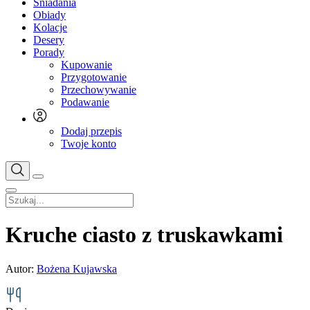
Śniadania
Obiady
Kolacje
Desery
Porady
Kupowanie
Przygotowanie
Przechowywanie
Podawanie
Dodaj przepis
Twoje konto
Kruche ciasto z truskawkami
Autor:
Bożena Kujawska