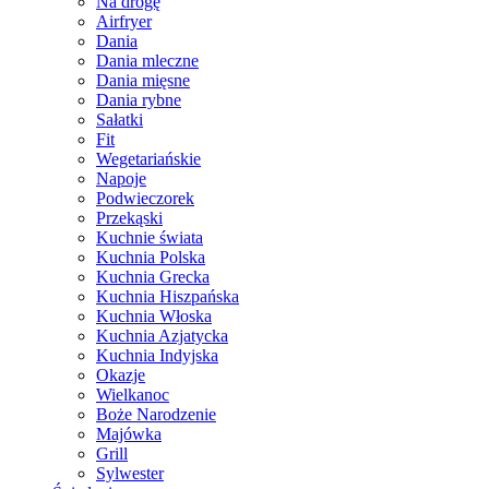
Na drogę
Airfryer
Dania
Dania mleczne
Dania mięsne
Dania rybne
Sałatki
Fit
Wegetariańskie
Napoje
Podwieczorek
Przekąski
Kuchnie świata
Kuchnia Polska
Kuchnia Grecka
Kuchnia Hiszpańska
Kuchnia Włoska
Kuchnia Azjatycka
Kuchnia Indyjska
Okazje
Wielkanoc
Boże Narodzenie
Majówka
Grill
Sylwester