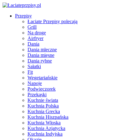
Przepisy
Łaciate Przepisy polecają
Grill
Na drogę
Airfryer
Dania
Dania mleczne
Dania mięsne
Dania rybne
Sałatki
Fit
Wegetariańskie
Napoje
Podwieczorek
Przekąski
Kuchnie świata
Kuchnia Polska
Kuchnia Grecka
Kuchnia Hiszpańska
Kuchnia Włoska
Kuchnia Azjatycka
Kuchnia Indyjska
Okazje