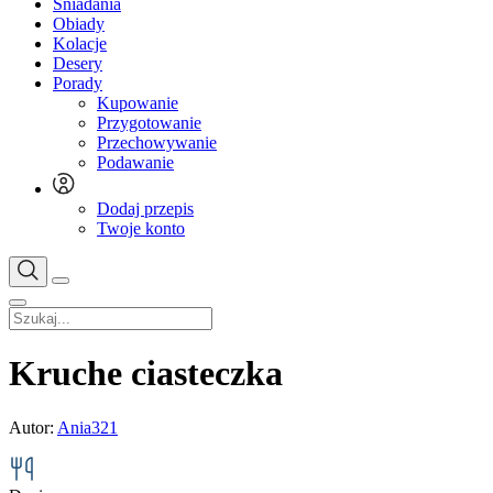
Śniadania
Obiady
Kolacje
Desery
Porady
Kupowanie
Przygotowanie
Przechowywanie
Podawanie
Dodaj przepis
Twoje konto
Kruche ciasteczka
Autor:
Ania321