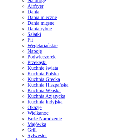
Na drogę
Airfryer
Dania
Dania mleczne
Dania mięsne
Dania rybne
Sałatki
Fit
Wegetariańskie
Napoje
Podwieczorek
Przekąski
Kuchnie świata
Kuchnia Polska
Kuchnia Grecka
Kuchnia Hiszpańska
Kuchnia Włoska
Kuchnia Azjatycka
Kuchnia Indyjska
Okazje
Wielkanoc
Boże Narodzenie
Majówka
Grill
Sylwester