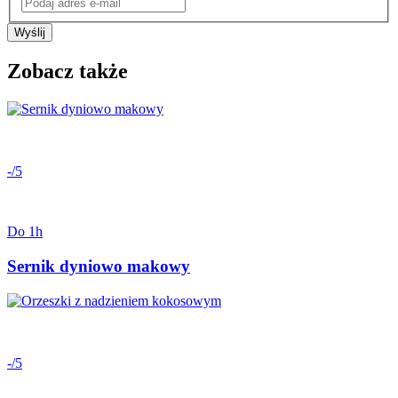
Wyślij
Zobacz także
-/5
Do 1h
Sernik dyniowo makowy
-/5