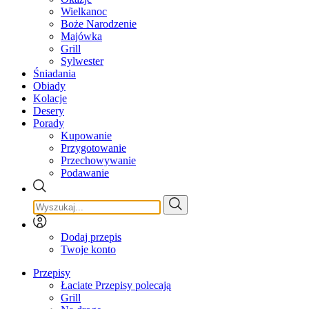
Wielkanoc
Boże Narodzenie
Majówka
Grill
Sylwester
Śniadania
Obiady
Kolacje
Desery
Porady
Kupowanie
Przygotowanie
Przechowywanie
Podawanie
Dodaj przepis
Twoje konto
Przepisy
Łaciate Przepisy polecają
Grill