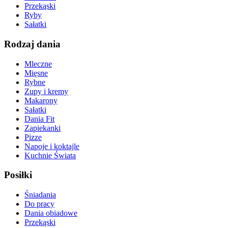
Przekąski
Ryby
Sałatki
Rodzaj dania
Mleczne
Mięsne
Rybne
Zupy i kremy
Makarony
Sałatki
Dania Fit
Zapiekanki
Pizze
Napoje i koktajle
Kuchnie Świata
Posiłki
Śniadania
Do pracy
Dania obiadowe
Przekąski