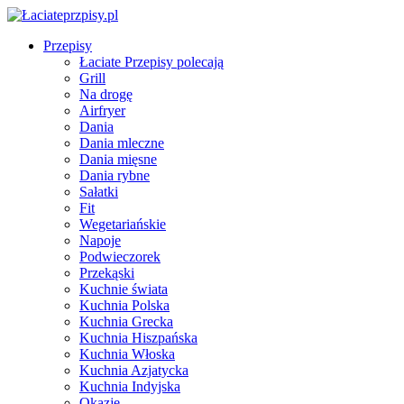
Przepisy
Łaciate Przepisy polecają
Grill
Na drogę
Airfryer
Dania
Dania mleczne
Dania mięsne
Dania rybne
Sałatki
Fit
Wegetariańskie
Napoje
Podwieczorek
Przekąski
Kuchnie świata
Kuchnia Polska
Kuchnia Grecka
Kuchnia Hiszpańska
Kuchnia Włoska
Kuchnia Azjatycka
Kuchnia Indyjska
Okazje