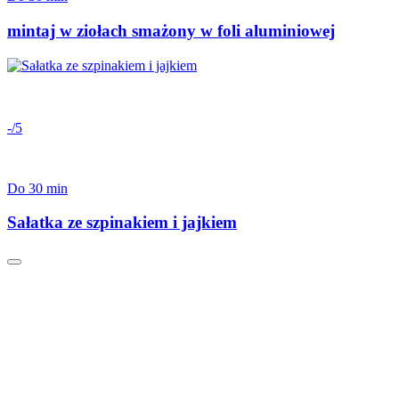
mintaj w ziołach smażony w foli aluminiowej
-/5
Do 30 min
Sałatka ze szpinakiem i jajkiem