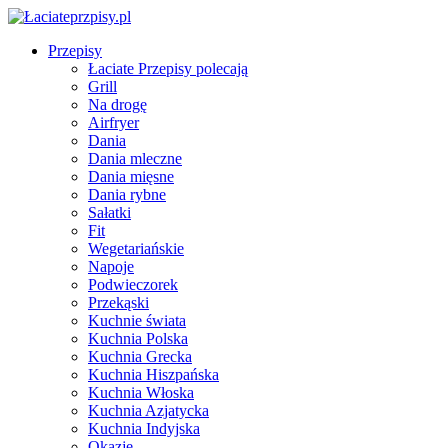
Przepisy
Łaciate Przepisy polecają
Grill
Na drogę
Airfryer
Dania
Dania mleczne
Dania mięsne
Dania rybne
Sałatki
Fit
Wegetariańskie
Napoje
Podwieczorek
Przekąski
Kuchnie świata
Kuchnia Polska
Kuchnia Grecka
Kuchnia Hiszpańska
Kuchnia Włoska
Kuchnia Azjatycka
Kuchnia Indyjska
Okazje