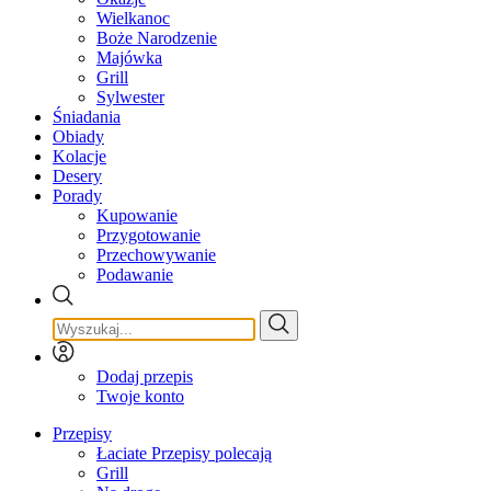
Wielkanoc
Boże Narodzenie
Majówka
Grill
Sylwester
Śniadania
Obiady
Kolacje
Desery
Porady
Kupowanie
Przygotowanie
Przechowywanie
Podawanie
Dodaj przepis
Twoje konto
Przepisy
Łaciate Przepisy polecają
Grill