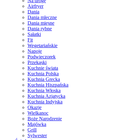
Na drogę
Airfryer
Dania
Dania mleczne
Dania mięsne
Dania rybne
Sałatki
Fit
Wegetariańskie
Napoje
Podwieczorek
Przekąski
Kuchnie świata
Kuchnia Polska
Kuchnia Grecka
Kuchnia Hiszpańska
Kuchnia Włoska
Kuchnia Azjatycka
Kuchnia Indyjska
Okazje
Wielkanoc
Boże Narodzenie
Majówka
Grill
Sylwester