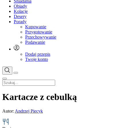
Śniadania
Obiady
Kolacje
Desery
Porady
Kupowanie
Przygotowanie
Przechowywanie
Podawanie
Dodaj przepis
Twoje konto
Kartacze z cebulką
Autor:
Andrzej Piecyk