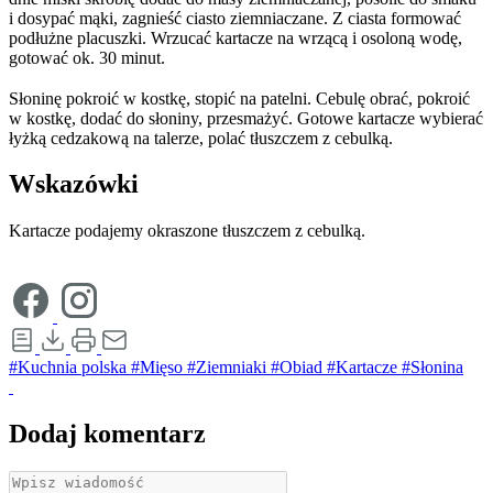
i dosypać mąki, zagnieść ciasto ziemniaczane. Z ciasta formować
podłużne placuszki. Wrzucać kartacze na wrzącą i osoloną wodę,
gotować ok. 30 minut.
Słoninę pokroić w kostkę, stopić na patelni. Cebulę obrać, pokroić
w kostkę, dodać do słoniny, przesmażyć. Gotowe kartacze wybierać
łyżką cedzakową na talerze, polać tłuszczem z cebulką.
Wskazówki
Kartacze podajemy okraszone tłuszczem z cebulką.
#Kuchnia polska
#Mięso
#Ziemniaki
#Obiad
#Kartacze
#Słonina
Dodaj komentarz