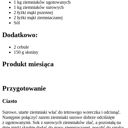
1 kg ziemniaków ugotowanych
1 kg ziemniaków surowych
2 łyżki mąki pszennej
2 łyżki mąki ziemniaczanej
Sól
Dodatkowo:
2 cebule
150 g słoniny
Produkt miesiąca
Przygotowanie
Ciasto
Surowe, utarte ziemniaki wlać do tetrowego woreczka i odcisnąć.
Następnie połączyć razem ziemniaki surowe dobrze odciśnięte
z ugotowanymi. Sok z surowych ziemniaków zlać, a pozostałą na
dnie miski skrobię dodać do masy ziemniaczanej, posolić do smaku