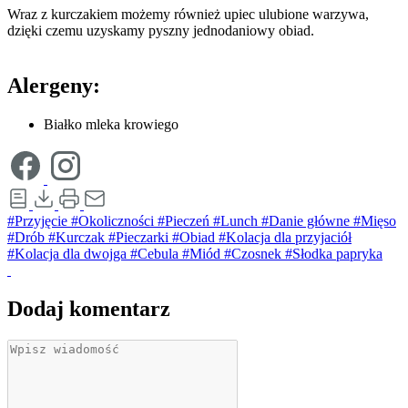
Wraz z kurczakiem możemy również upiec ulubione warzywa,
dzięki czemu uzyskamy pyszny jednodaniowy obiad.
Alergeny:
Białko mleka krowiego
#Przyjęcie
#Okoliczności
#Pieczeń
#Lunch
#Danie główne
#Mięso
#Drób
#Kurczak
#Pieczarki
#Obiad
#Kolacja dla przyjaciół
#Kolacja dla dwojga
#Cebula
#Miód
#Czosnek
#Słodka papryka
Dodaj komentarz