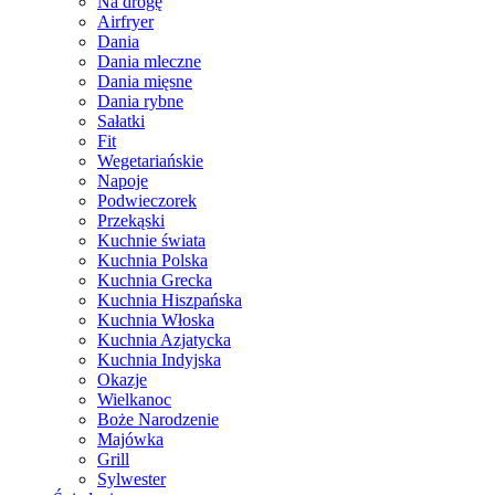
Na drogę
Airfryer
Dania
Dania mleczne
Dania mięsne
Dania rybne
Sałatki
Fit
Wegetariańskie
Napoje
Podwieczorek
Przekąski
Kuchnie świata
Kuchnia Polska
Kuchnia Grecka
Kuchnia Hiszpańska
Kuchnia Włoska
Kuchnia Azjatycka
Kuchnia Indyjska
Okazje
Wielkanoc
Boże Narodzenie
Majówka
Grill
Sylwester