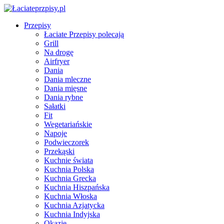
Przepisy
Łaciate Przepisy polecają
Grill
Na drogę
Airfryer
Dania
Dania mleczne
Dania mięsne
Dania rybne
Sałatki
Fit
Wegetariańskie
Napoje
Podwieczorek
Przekąski
Kuchnie świata
Kuchnia Polska
Kuchnia Grecka
Kuchnia Hiszpańska
Kuchnia Włoska
Kuchnia Azjatycka
Kuchnia Indyjska
Okazje