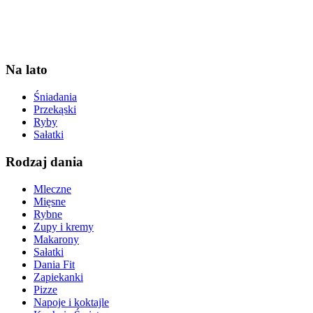
Na lato
Śniadania
Przekąski
Ryby
Sałatki
Rodzaj dania
Mleczne
Mięsne
Rybne
Zupy i kremy
Makarony
Sałatki
Dania Fit
Zapiekanki
Pizze
Napoje i koktajle