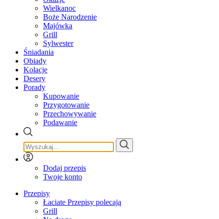
Wielkanoc
Boże Narodzenie
Majówka
Grill
Sylwester
Śniadania
Obiady
Kolacje
Desery
Porady
Kupowanie
Przygotowanie
Przechowywanie
Podawanie
Dodaj przepis
Twoje konto
Przepisy
Łaciate Przepisy polecają
Grill