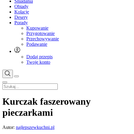
Śniadania
Obiady
Kolacje
Desery
Porady
Kupowanie
Przygotowanie
Przechowywanie
Podawanie
Dodaj przepis
Twoje konto
Kurczak faszerowany
pieczarkami
Autor:
najlepszewkuchni.pl