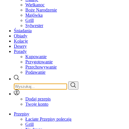
Wielkanoc
Boże Narodzenie
Majówka
Grill
Sylwester
Śniadania
Obiady
Kolacje
Desery
Porady
Kupowanie
Przygotowanie
Przechowywanie
Podawanie
Dodaj przepis
Twoje konto
Przepisy
Łaciate Przepisy polecają
Grill