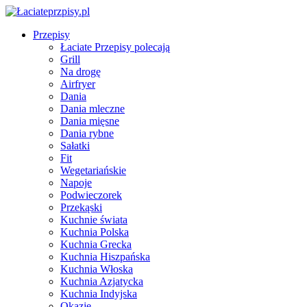
Przepisy
Łaciate Przepisy polecają
Grill
Na drogę
Airfryer
Dania
Dania mleczne
Dania mięsne
Dania rybne
Sałatki
Fit
Wegetariańskie
Napoje
Podwieczorek
Przekąski
Kuchnie świata
Kuchnia Polska
Kuchnia Grecka
Kuchnia Hiszpańska
Kuchnia Włoska
Kuchnia Azjatycka
Kuchnia Indyjska
Okazje