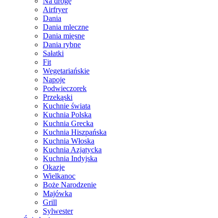
Na drogę
Airfryer
Dania
Dania mleczne
Dania mięsne
Dania rybne
Sałatki
Fit
Wegetariańskie
Napoje
Podwieczorek
Przekąski
Kuchnie świata
Kuchnia Polska
Kuchnia Grecka
Kuchnia Hiszpańska
Kuchnia Włoska
Kuchnia Azjatycka
Kuchnia Indyjska
Okazje
Wielkanoc
Boże Narodzenie
Majówka
Grill
Sylwester