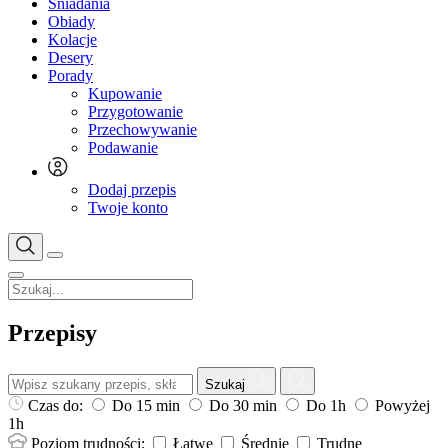
Śniadania
Obiady
Kolacje
Desery
Porady
Kupowanie
Przygotowanie
Przechowywanie
Podawanie
Dodaj przepis
Twoje konto
Przepisy
Szukaj
Czas do:
Do 15 min
Do 30 min
Do 1h
Powyżej
1h
Poziom trudności:
Łatwe
Średnie
Trudne